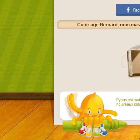
Coloriage Bernard, nom mas
Pypus est main
nouveaux colo