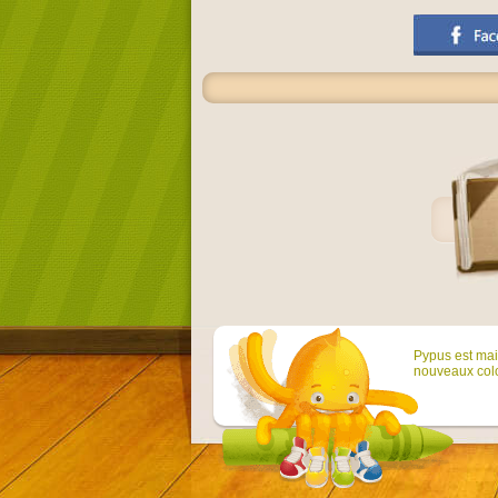
Pypus est main
nouveaux colo