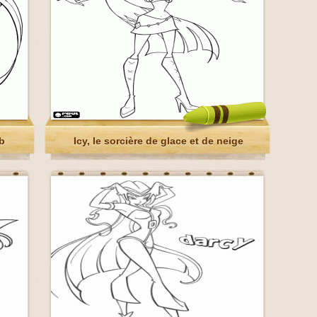
ub
Icy, le sorcière de glace et de neige