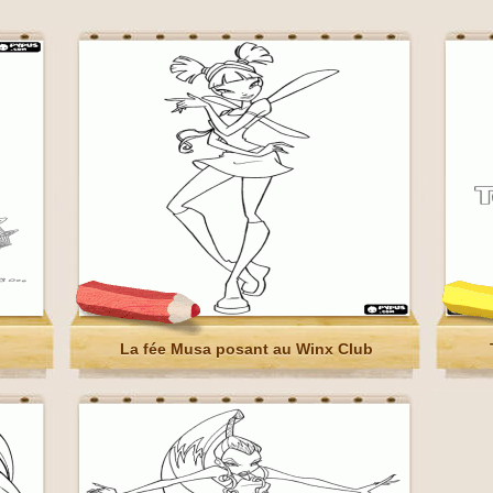
La fée Musa posant au Winx Club