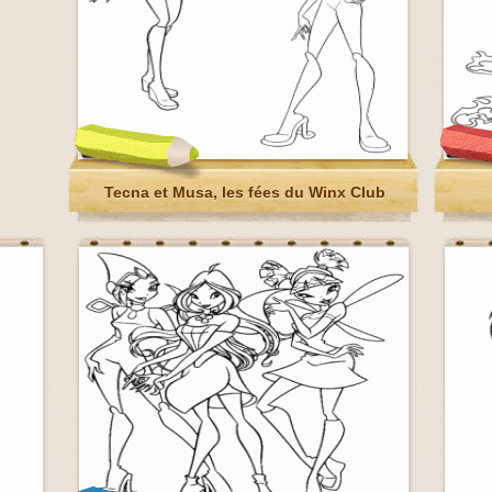
Tecna et Musa, les fées du Winx Club