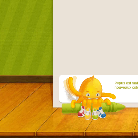
Pypus est main
nouveaux colo