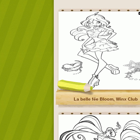
La belle fée Bloom, Winx Club