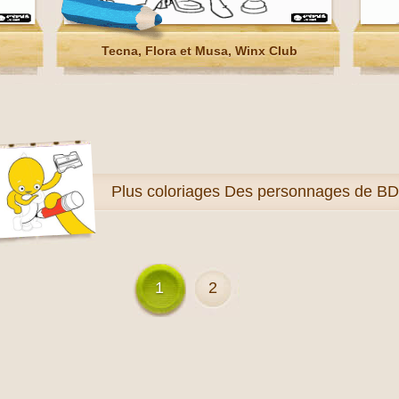
Tecna, Flora et Musa, Winx Club
Plus
coloriages Des personnages de BD
1
2