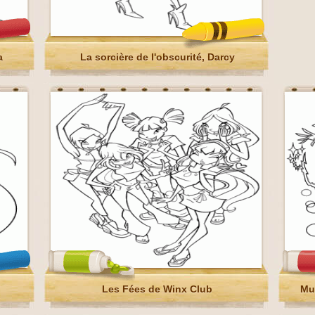
a
La sorcière de l'obscurité, Darcy
Les Fées de Winx Club
Mus