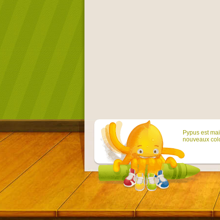
Pypus est main
nouveaux colo