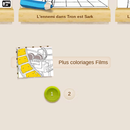
L'ennemi dans Tron est Sark
L
Plus
coloriages Films
1
2