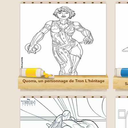
Quorra, un personnage de Tron L'héritage
S