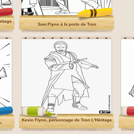
ritage
Sam Flynn à la porte de Tron
Kevin Flynn, personnage de Tron L'Héritage
n