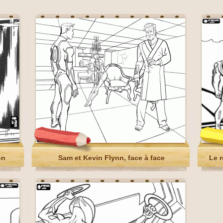
on
Sam et Kevin Flynn, face à face
Le r