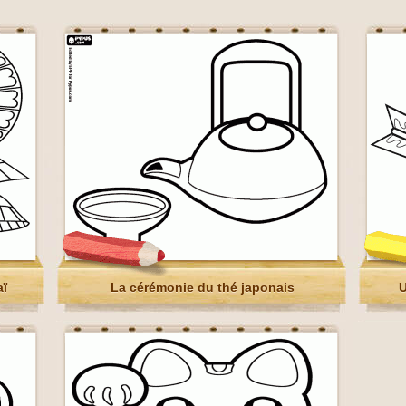
aï
La cérémonie du thé japonais
U