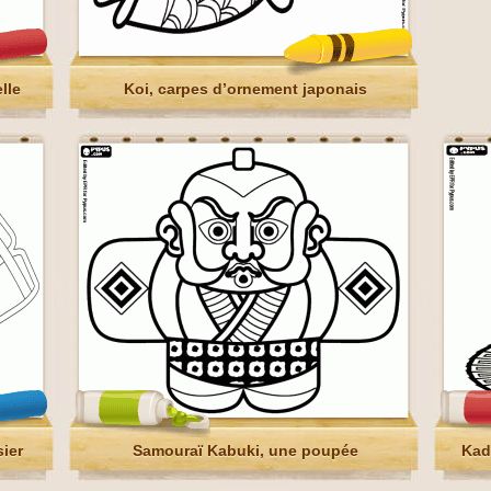
lle
Koi, carpes d’ornement japonais
sier
Samouraï Kabuki, une poupée
Kad