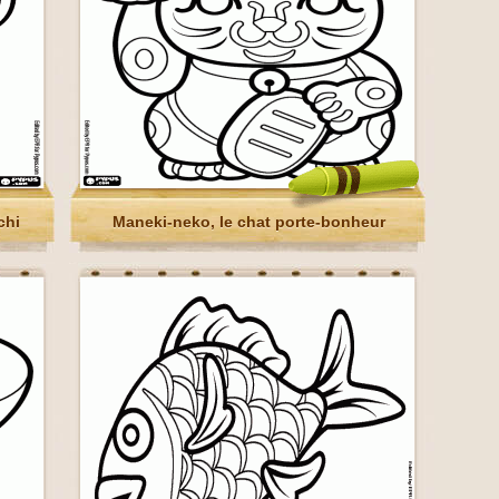
chi
Maneki-neko, le chat porte-bonheur