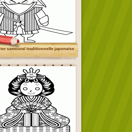
ier samouraï traditionnelle japonaise