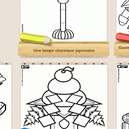
Guerr
Une lampe classique japonaise