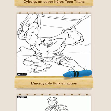
Cyborg, un super-héros Teen Titans
L'incroyable Hulk en action