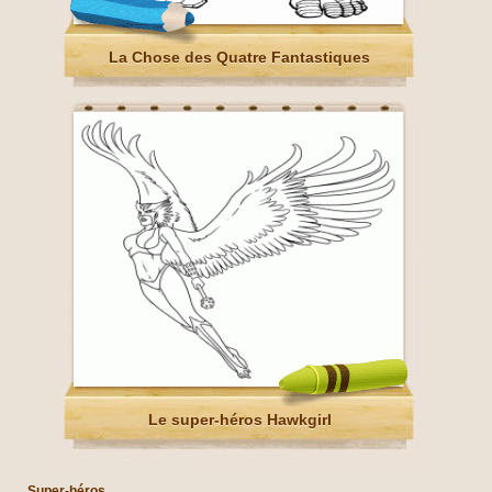
La Chose des Quatre Fantastiques
Le super-héros Hawkgirl
Super-héros