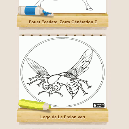
Fouet Écarlate, Zorro Génération Z
Logo de Le Frelon vert