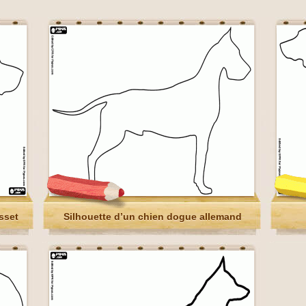
sset
Silhouette d’un chien dogue allemand