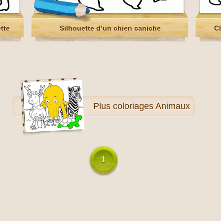
ette
Silhouette d’un chien caniche
Ch
Plus
coloriages Animaux
1