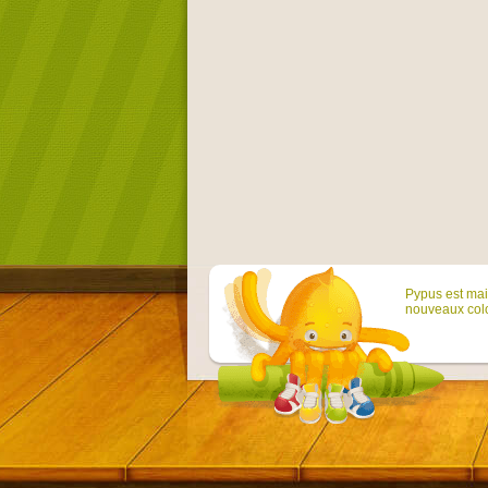
Pypus est main
nouveaux colo