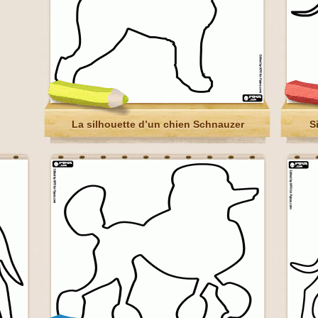
La silhouette d’un chien Schnauzer
S