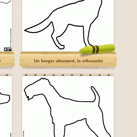
r
Un berger allemand, la silhouette