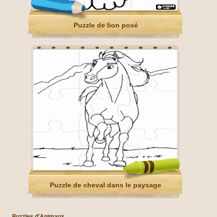
Puzzle de lion posé
Puzzle de cheval dans le paysage
Puzzles d'Animaux