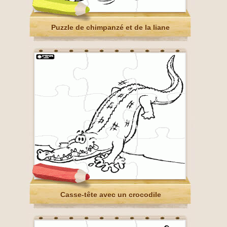
Puzzle de chimpanzé et de la liane
Casse-tête avec un crocodile