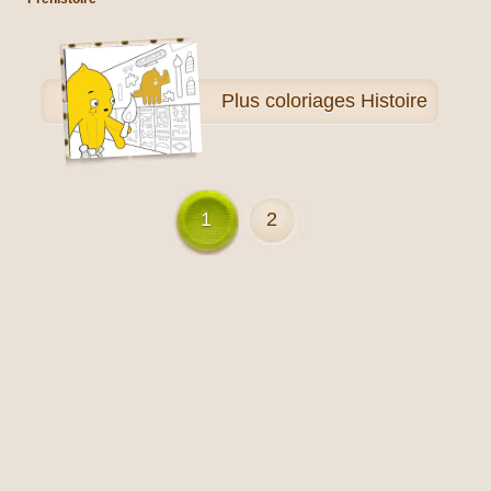
Plus
coloriages Histoire
1
2