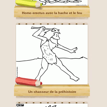
Homo erectus avec la hache et le feu
Un chasseur de la préhistoire