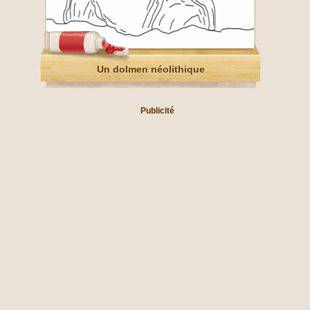
Un dolmen néolithique
Publicité