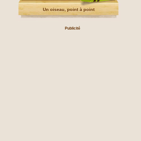
Un oiseau, point à point
Publicité