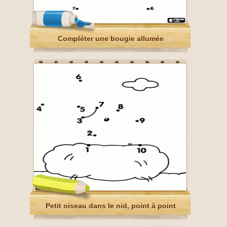
Compléter une bougie allumée
Petit oiseau dans le nid, point à point