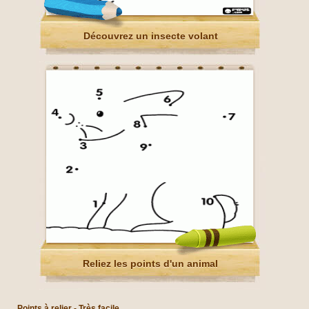
Découvrez un insecte volant
Reliez les points d'un animal
Points à relier - Très facile