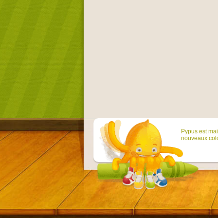
Pypus est main
nouveaux colo