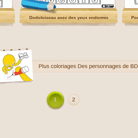
Dodoloiseau avec des yeux endormis
Poc
Plus
coloriages Des personnages de BD
1
2