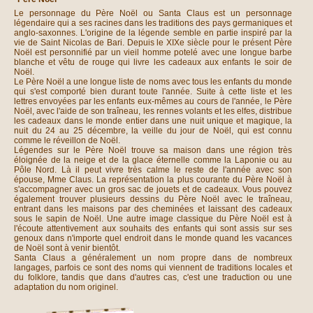
Le personnage du Père Noël ou Santa Claus est un personnage
légendaire qui a ses racines dans les traditions des pays germaniques et
anglo-saxonnes. L'origine de la légende semble en partie inspiré par la
vie de Saint Nicolas de Bari. Depuis le XIXe siècle pour le présent Père
Noël est personnifié par un vieil homme potelé avec une longue barbe
blanche et vêtu de rouge qui livre les cadeaux aux enfants le soir de
Noël.
Le Père Noël a une longue liste de noms avec tous les enfants du monde
qui s'est comporté bien durant toute l'année. Suite à cette liste et les
lettres envoyées par les enfants eux-mêmes au cours de l'année, le Père
Noël, avec l'aide de son traîneau, les rennes volants et les elfes, distribue
les cadeaux dans le monde entier dans une nuit unique et magique, la
nuit du 24 au 25 décembre, la veille du jour de Noël, qui est connu
comme le réveillon de Noël.
Légendes sur le Père Noël trouve sa maison dans une région très
éloignée de la neige et de la glace éternelle comme la Laponie ou au
Pôle Nord. Là il peut vivre très calme le reste de l'année avec son
épouse, Mme Claus. La représentation la plus courante du Père Noël à
s'accompagner avec un gros sac de jouets et de cadeaux. Vous pouvez
également trouver plusieurs dessins du Père Noël avec le traîneau,
entrant dans les maisons par des cheminées et laissant des cadeaux
sous le sapin de Noël. Une autre image classique du Père Noël est à
l'écoute attentivement aux souhaits des enfants qui sont assis sur ses
genoux dans n'importe quel endroit dans le monde quand les vacances
de Noël sont à venir bientôt.
Santa Claus a généralement un nom propre dans de nombreux
langages, parfois ce sont des noms qui viennent de traditions locales et
du folklore, tandis que dans d'autres cas, c'est une traduction ou une
adaptation du nom originel.