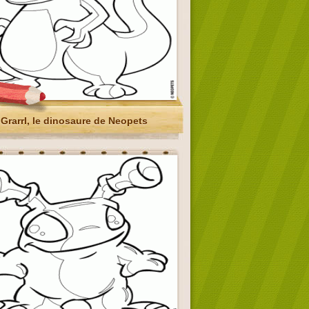
Grarrl, le dinosaure de Neopets