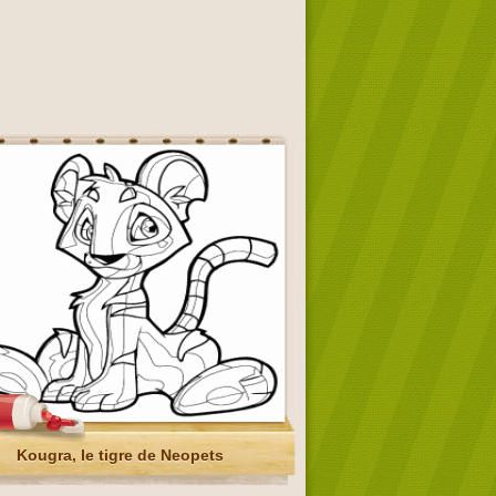
Kougra, le tigre de Neopets