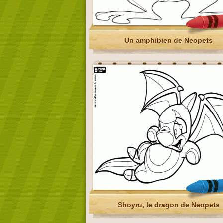
Un amphibien de Neopets
Shoyru, le dragon de Neopets