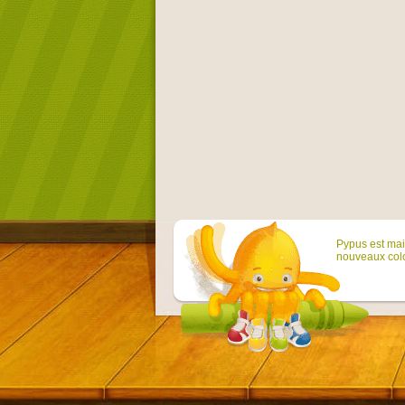
Pypus est main
nouveaux colo