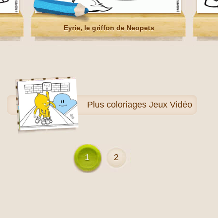
Eyrie, le griffon de Neopets
Plus
coloriages Jeux Vidéo
1
2