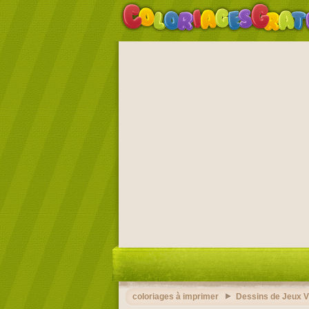
coloriages à imprimer
Dessins de Jeux V