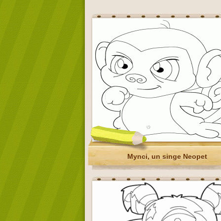
Mynci, un singe Neopet