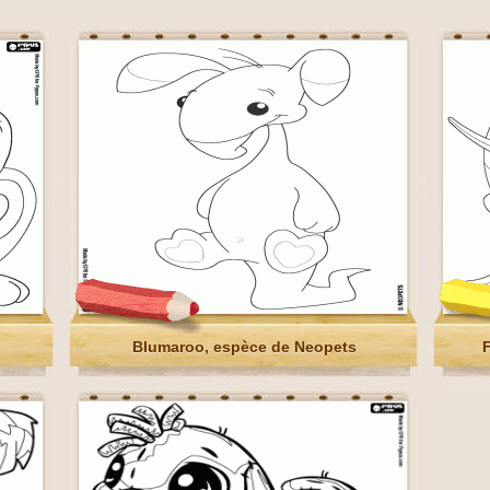
Blumaroo, espèce de Neopets
F