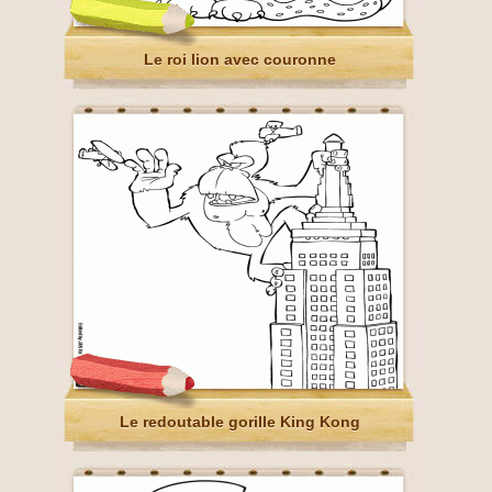
Le roi lion avec couronne
Le redoutable gorille King Kong