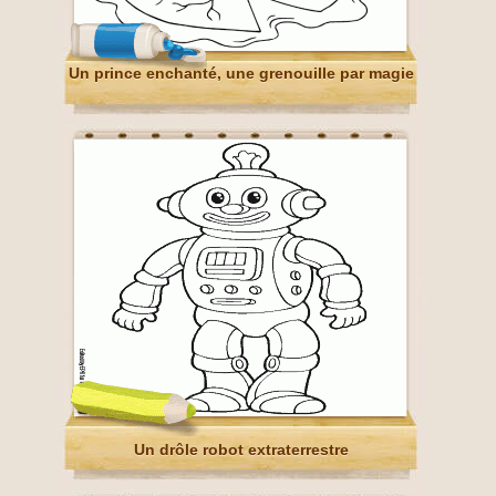
Un prince enchanté, une grenouille par magie
Un drôle robot extraterrestre