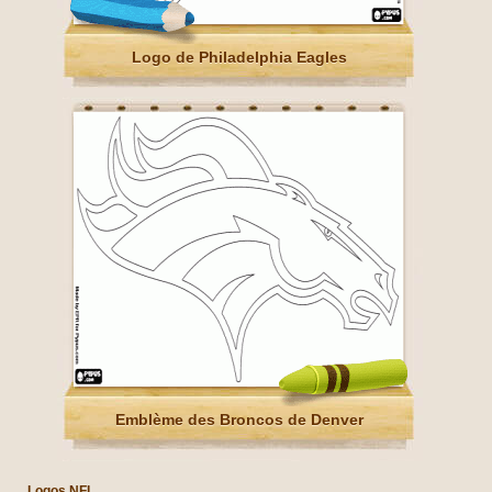
Logo de Philadelphia Eagles
Emblème des Broncos de Denver
Logos NFL