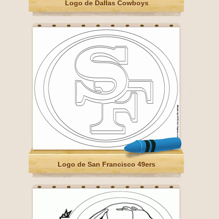
Logo de Dallas Cowboys
Logo de San Francisco 49ers