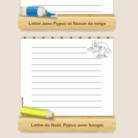
Lettre avec Pypus et flocon de neige
Lettre de Noël, Pypus avec bougie