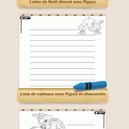
Lettre de Noël décoré avec Pypus
Liste de cadeaux avec Pypus et chaussette