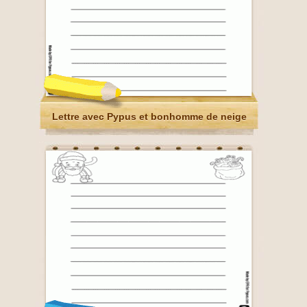
Lettre avec Pypus et bonhomme de neige