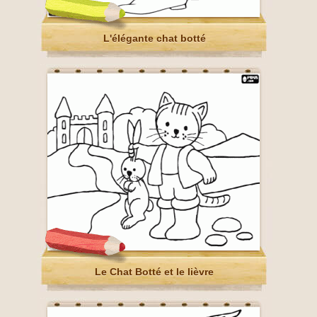
L'élégante chat botté
Le Chat Botté et le lièvre