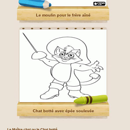
Le moulin pour le frère aîné
Chat botté avec épée soulevée
Le Maître chat ou le Chat botté