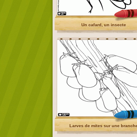
Un cafard, un insecte
Larves de mites sur une branch