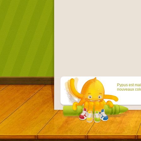
Pypus est main
nouveaux colo