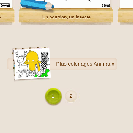
e
Un bourdon, un insecte
Plus
coloriages Animaux
1
2