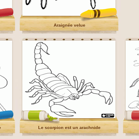
Araignée velue
e
Le scorpion est un arachnide