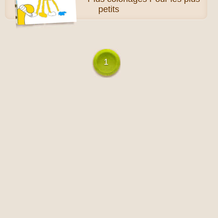
petits
1