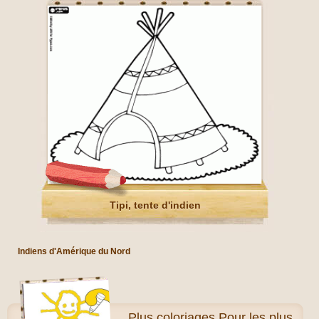
Tipi, tente d'indien
Indiens d'Amérique du Nord
Plus
coloriages Pour les plus