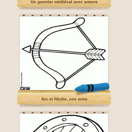
Un guerrier médiéval avec armure
Arc et flèche, une arme