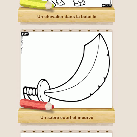
Un chevalier dans la bataille
Un sabre court et incurvé