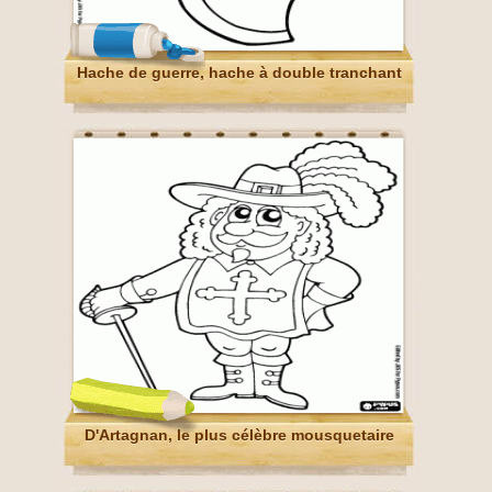
Hache de guerre, hache à double tranchant
D'Artagnan, le plus célèbre mousquetaire