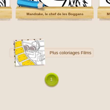
Mandrake, le chef de les Boggans
M
Plus
coloriages Films
1