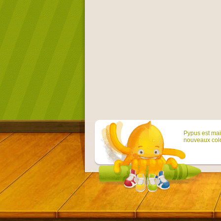
Pypus est main
nouveaux colo