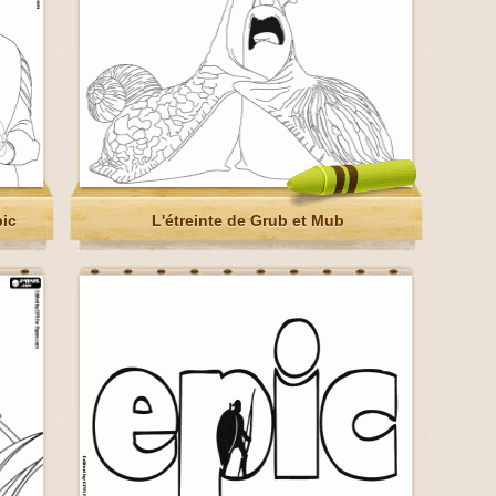
pic
L'étreinte de Grub et Mub