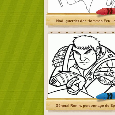
Nod, guerrier des Hommes Feuill
Général Ronin, personnage de Ep