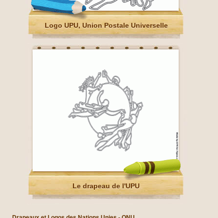
Logo UPU, Union Postale Universelle
Le drapeau de l'UPU
Drapeaux et Logos des Nations Unies - ONU