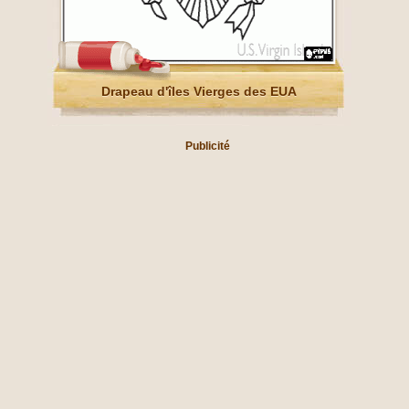
Drapeau d'îles Vierges des EUA
Publicité