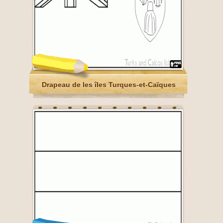
Drapeau de les îles Turques-et-Caïques