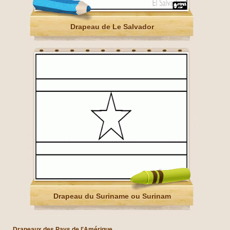
Drapeau de Le Salvador
Drapeau du Suriname ou Surinam
Drapeaux des Pays de l'Amérique