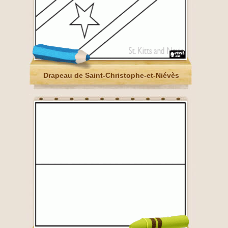
Drapeau de Saint-Christophe-et-Niévès