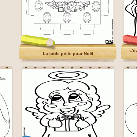
L’é
La table prête pour Noël