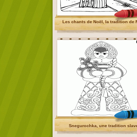
Les chants de Noël, la tradition de 
Snegurochka, une tradition slav