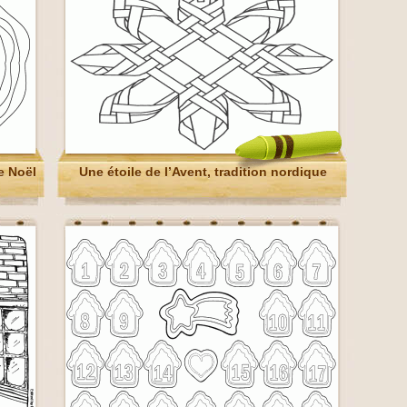
e Noël
Une étoile de l’Avent, tradition nordique