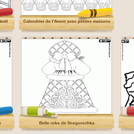
Noël
Calendrier de l’Avent avec petites maisons
e
Belle robe de Snegurochka