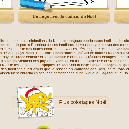
Un ange avec le cadeau de Noël
dialisation dans les célébrations de Noël sont toujours nombreuses traditions lo
nt eu un impact à l'extérieur de ses frontières. Ici vous pouvez trouver des colori
ritoires. La liste des autres traditions de Noël est très longue et vous pouvez nou
ons de votre pays. Nous allons voir si nous pouvons prévoir de nouveaux dessins av
 pays d'Europe centrale et septentrionale comme des créatures étranges et bestial
t-Nicolas proviennent des pays-bas. Alors qu'en Italie il existe le curieux personn
 Russie les personnages typiques de Noël sont la belle fille de la niege et le gr
e des traditions aussi divers que le brioche en couronne des Rois, les tourons et
rofondément enracinées sont des personnages curieux que le Caganer et le Tió dan
Plus
coloriages Noël