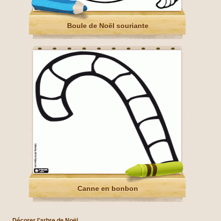
Boule de Noël souriante
Canne en bonbon
Décorer l'arbre de Noël