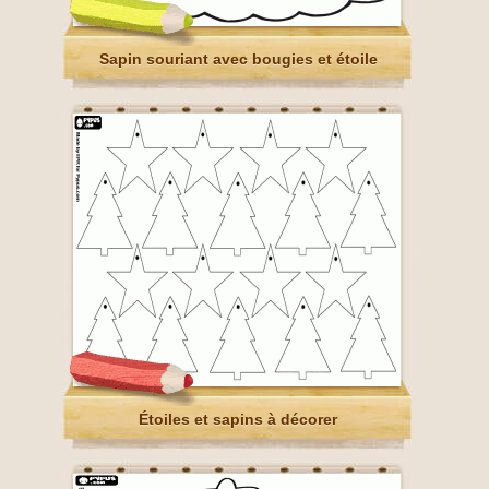
Sapin souriant avec bougies et étoile
Étoiles et sapins à décorer