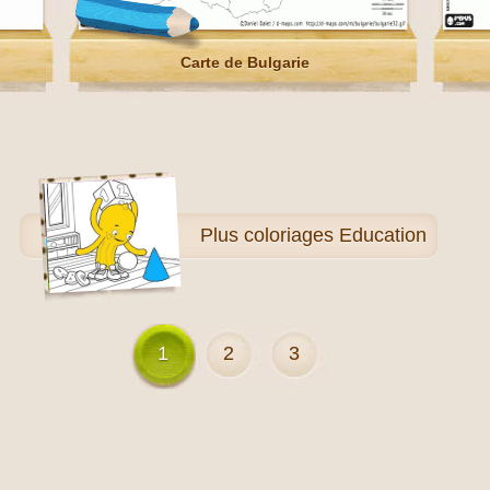
Carte de Bulgarie
Plus
coloriages Education
1
2
3