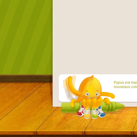
Pypus est main
nouveaux colo