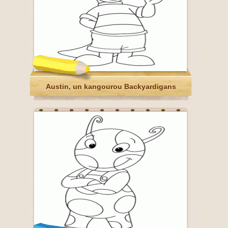
Austin, un kangourou Backyardigans