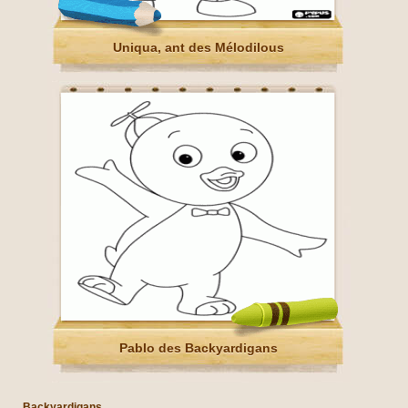
Uniqua, ant des Mélodilous
Pablo des Backyardigans
Backyardigans