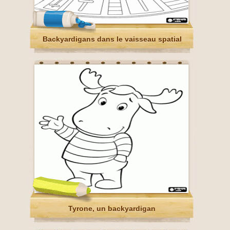
Backyardigans dans le vaisseau spatial
Tyrone, un backyardigan