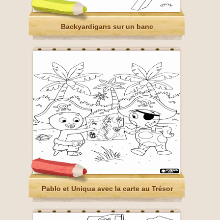
Backyardigans sur un banc
Pablo et Uniqua avec la carte au Trésor