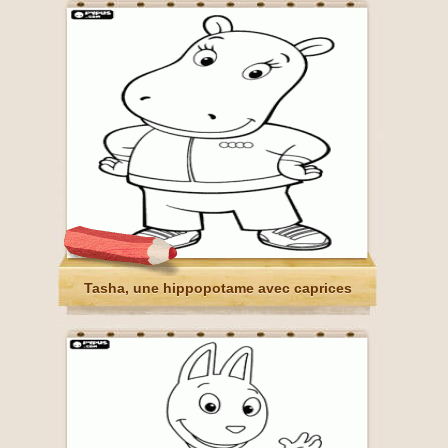
Tasha, une hippopotame avec caprices