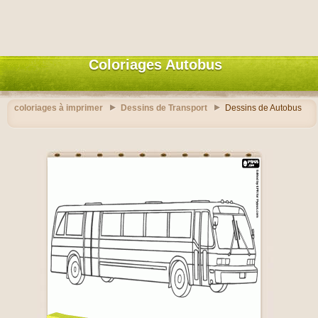
Coloriages Autobus
coloriages à imprimer
Dessins de Transport
Dessins de Autobus