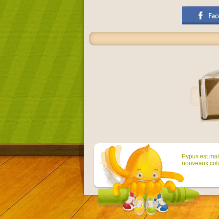
Pypus est main
nouveaux colo