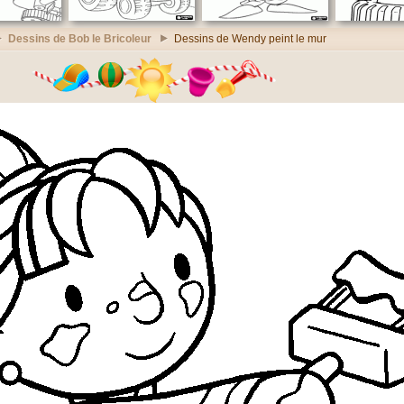
Dessins de Bob le Bricoleur
Dessins de Wendy peint le mur