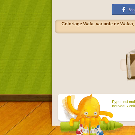
Coloriage Wafa, variante de Wafaa,
Pypus est main
nouveaux colo