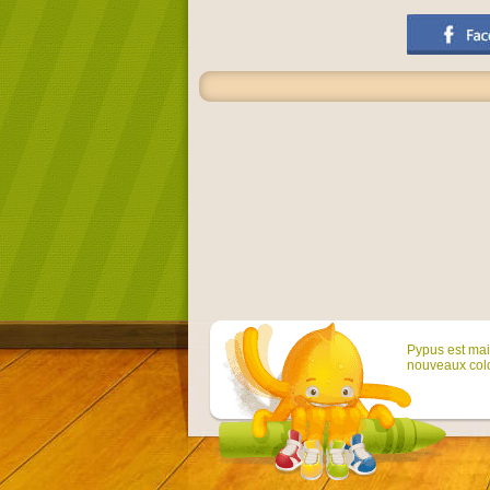
Pypus est main
nouveaux colo