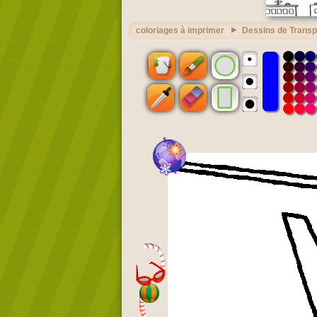
coloriages à imprimer
Dessins de Transp