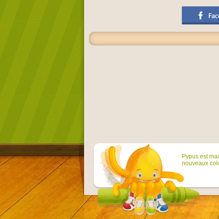
Pypus est main
nouveaux colo