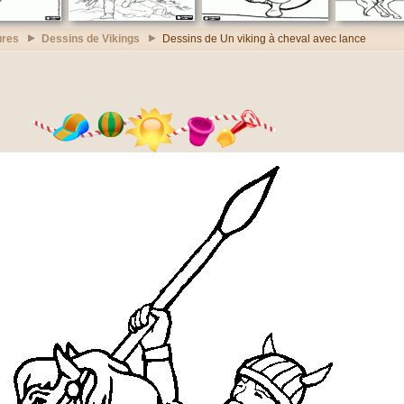
ures
Dessins de Vikings
Dessins de Un viking à cheval avec lance