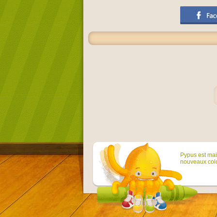
Pypus est main
nouveaux colo