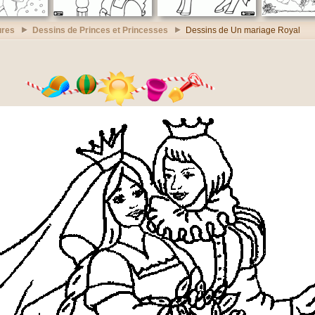
ures
Dessins de Princes et Princesses
Dessins de Un mariage Royal