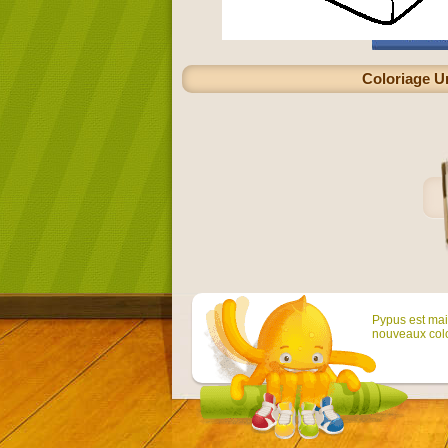
Coloriage Un
Pypus est main
nouveaux colo