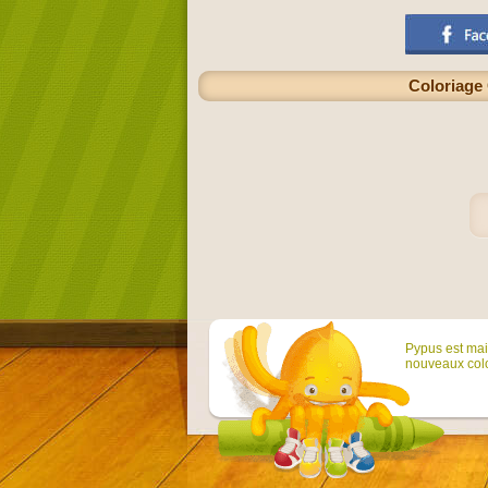
Coloriage 
Pypus est main
nouveaux colo