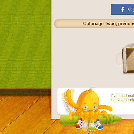
Coloriage Twan, prénom 
Pypus est main
nouveaux colo