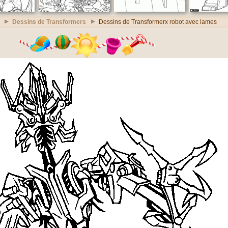
Dessins de Transformers
Dessins de Transformerx robot avec lames