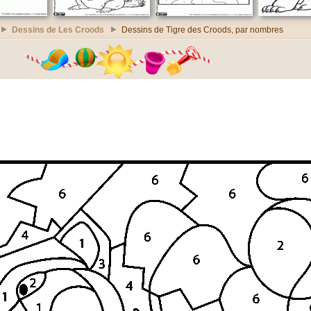
Dessins de Les Croods
Dessins de Tigre des Croods, par nombres