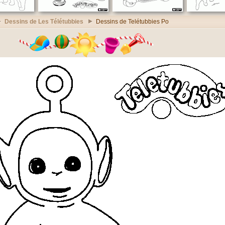
Dessins de Les Télétubbies
Dessins de Telétubbies Po