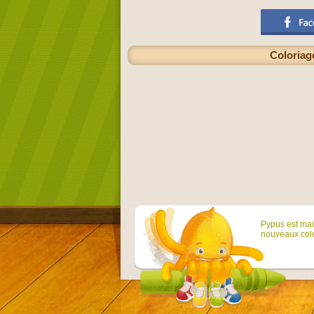
Coloriag
Pypus est main
nouveaux colo