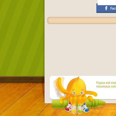
Pypus est main
nouveaux colo