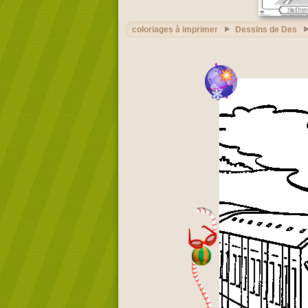
coloriages à imprimer
Dessins de Des