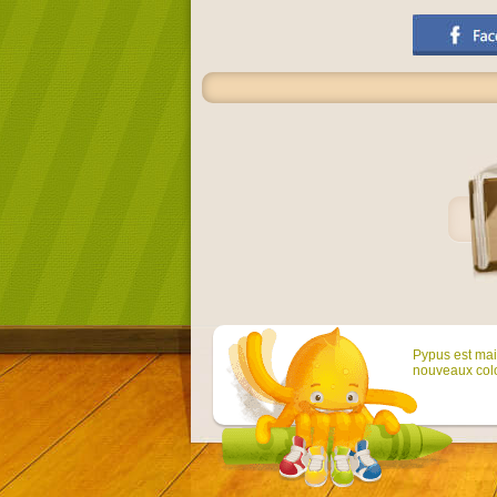
Pypus est main
nouveaux colo