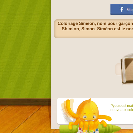
Coloriage Simeon, nom pour garçon 
Shim'on, Simon. Siméon est le nom
Pypus est main
nouveaux colo