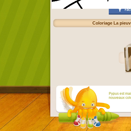
Coloriage La pieuvr
Pypus est main
nouveaux colo