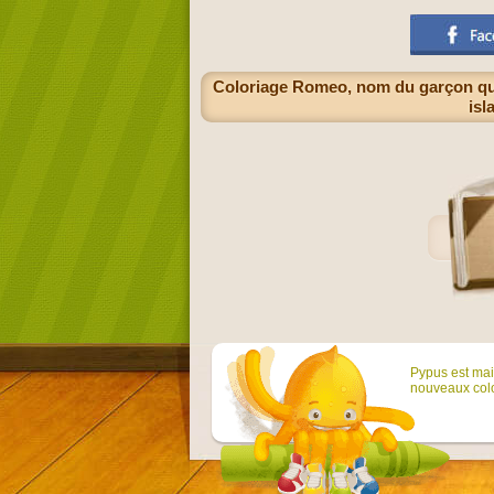
Coloriage Romeo, nom du garçon qui 
isl
Pypus est main
nouveaux colo