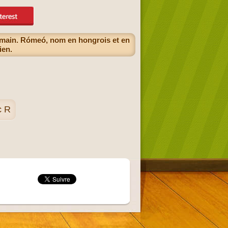
oumain. Rómeó, nom en hongrois et en
ien.
c R