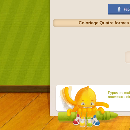
Coloriage Quatre formes 
Pypus est main
nouveaux colo