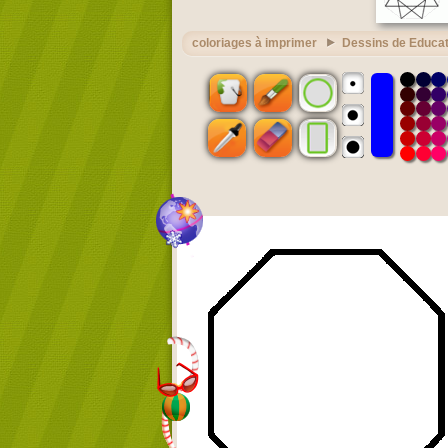
coloriages à imprimer
Dessins de Educat